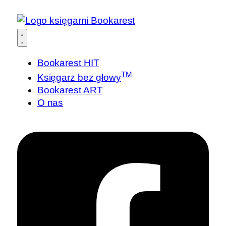
Bookarest HIT
TM
Księgarz bez głowy
Bookarest ART
O nas