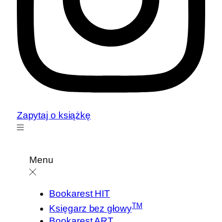
Zapytaj o książkę
Menu
Bookarest HIT
TM
Księgarz bez głowy
Bookarest ART